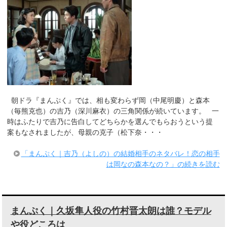
朝ドラ『まんぷく』では、相も変わらず岡（中尾明慶）と森本
（毎熊克也）の吉乃（深川麻衣）の三角関係が続いています。 一
時はふたりで吉乃に告白してどちらかを選んでもらおうという提
案もなされましたが、母親の克子（松下奈・・・
「まんぷく｜吉乃（よしの）の結婚相手のネタバレ！恋の相手
は岡なの森本なの？」の続きを読む
まんぷく｜久坂隼人役の竹村晋太朗は誰？モデル
や役どころは