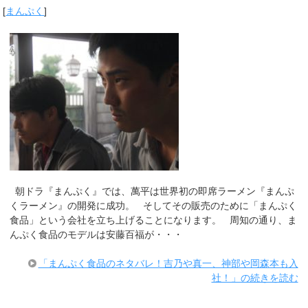
[
まんぷく
]
朝ドラ『まんぷく』では、萬平は世界初の即席ラーメン『まんぷ
くラーメン』の開発に成功。 そしてその販売のために「まんぷく
食品」という会社を立ち上げることになります。 周知の通り、ま
んぷく食品のモデルは安藤百福が・・・
「まんぷく食品のネタバレ！吉乃や真一、神部や岡森本も入
社！」の続きを読む