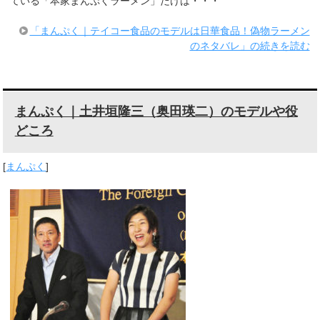
ている「本家まんぷくラーメン」だけは・・・
「まんぷく｜テイコー食品のモデルは日華食品！偽物ラーメン
のネタバレ」の続きを読む
まんぷく｜土井垣隆三（奥田瑛二）のモデルや役
どころ
[
まんぷく
]