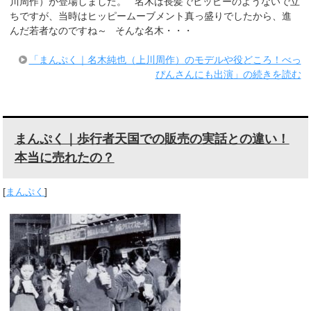
川周作）が登場しました。 名木は長髪でヒッピーのようないで立
ちですが、当時はヒッピームーブメント真っ盛りでしたから、進
んだ若者なのですね～ そんな名木・・・
「まんぷく｜名木純也（上川周作）のモデルや役どころ！べっ
ぴんさんにも出演」の続きを読む
まんぷく｜歩行者天国での販売の実話との違い！
本当に売れたの？
[
まんぷく
]