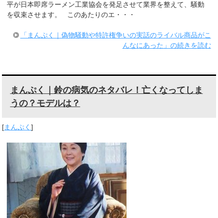
平が日本即席ラーメン工業協会を発足させて業界を整えて、騒動
を収束させます。 このあたりのエ・・・
「まんぷく｜偽物騒動や特許権争いの実話のライバル商品がこ
んなにあった」の続きを読む
まんぷく｜鈴の病気のネタバレ！亡くなってしま
うの？モデルは？
[
まんぷく
]