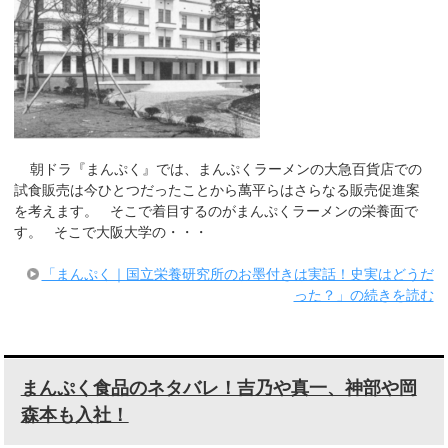
朝ドラ『まんぷく』では、まんぷくラーメンの大急百貨店での
試食販売は今ひとつだったことから萬平らはさらなる販売促進案
を考えます。 そこで着目するのがまんぷくラーメンの栄養面で
す。 そこで大阪大学の・・・
「まんぷく｜国立栄養研究所のお墨付きは実話！史実はどうだ
った？」の続きを読む
まんぷく食品のネタバレ！吉乃や真一、神部や岡
森本も入社！