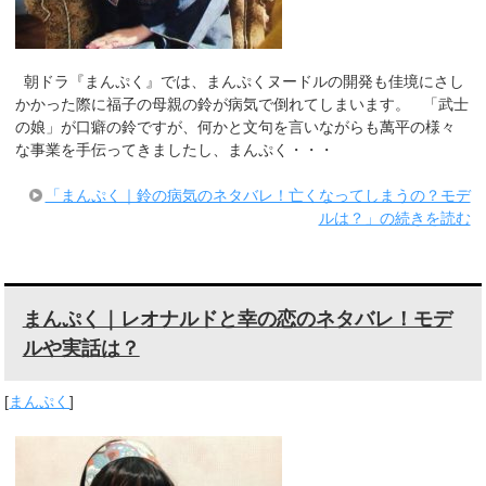
朝ドラ『まんぷく』では、まんぷくヌードルの開発も佳境にさし
かかった際に福子の母親の鈴が病気で倒れてしまいます。 「武士
の娘」が口癖の鈴ですが、何かと文句を言いながらも萬平の様々
な事業を手伝ってきましたし、まんぷく・・・
「まんぷく｜鈴の病気のネタバレ！亡くなってしまうの？モデ
ルは？」の続きを読む
まんぷく｜レオナルドと幸の恋のネタバレ！モデ
ルや実話は？
[
まんぷく
]