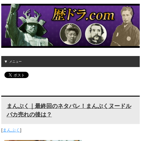
メニュー
まんぷく｜最終回のネタバレ！まんぷくヌードル
バカ売れの後は？
[
まんぷく
]