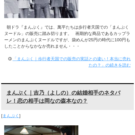
朝ドラ『まんぷく』では、萬平たちは歩行者天国での「まんぷく
ヌードル」の販売に踏み切ります。 画期的な商品であるカップラ
ーメンのまんぷくヌードルですが、袋めんが25円の時代に100円も
したことからなかなか売れません・・・
「まんぷく｜歩行者天国での販売の実話との違い！本当に売れ
たの？」の続きを読む
まんぷく｜吉乃（よしの）の結婚相手のネタバ
レ！恋の相手は岡なの森本なの？
[
まんぷく
]