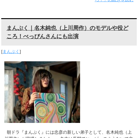
まんぷく｜名木純也（上川周作）のモデルや役ど
ころ！べっぴんさんにも出演
[
まんぷく
]
朝ドラ『まんぷく』には忠彦の新しい弟子として、名木純也（上