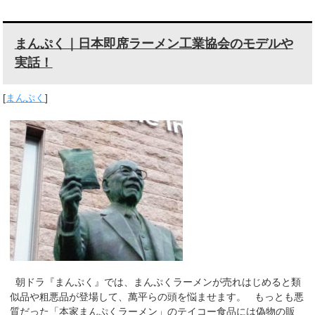
まんぷく｜日本即席ラーメン工業協会のモデルや
実話！
[
まんぷく
]
朝ドラ『まんぷく』では、まんぷくラーメンが売れはじめると類
似品や粗悪品が登場して、萬平らの頭を悩ませます。 もっとも悪
質だった「本家まんぷくラーメン」のテイコー食品には偽物の販