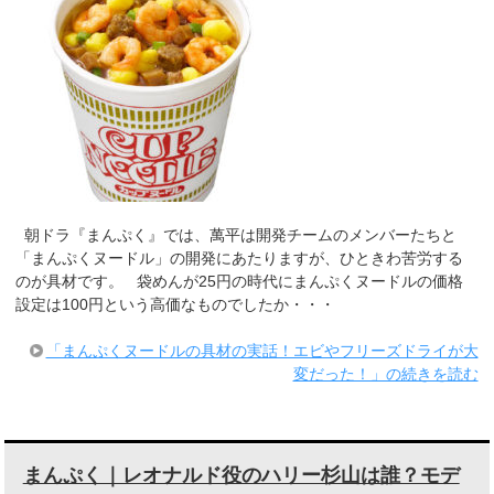
朝ドラ『まんぷく』では、萬平は開発チームのメンバーたちと
「まんぷくヌードル」の開発にあたりますが、ひときわ苦労する
のが具材です。 袋めんが25円の時代にまんぷくヌードルの価格
設定は100円という高価なものでしたか・・・
「まんぷくヌードルの具材の実話！エビやフリーズドライが大
変だった！」の続きを読む
まんぷく｜レオナルド役のハリー杉山は誰？モデ