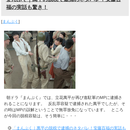
福の実話も驚き！
[
まんぷく
]
朝ドラ『まんぷく』では、立花萬平が再び進駐軍のMPに逮捕さ
れることになります。 反乱罪容疑で逮捕された萬平でしたが、そ
の時はMPの誤解ということで無罪放免になっています。 ところ
が今回の脱税容疑は、そう簡単に・・・
「まんぷく｜萬平の脱税で逮捕のネタバレ！安藤百福の実話も