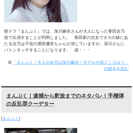
朝ドラ『まんぷく』では、深川麻衣さんが大人になった香田吉乃
役で出演することが判明しました。 香田家の次女でタカの妹にあ
たる吉乃は子役の濱田優音ちゃんが演じていますが、深川さんに
バトンタッチすることになります。 成・・・
「まんぷく｜大人の吉乃は深川麻衣！モデルや役どころは？」
の続きを読む
まんぷく｜逮捕から釈放までのネタバレ！手榴弾
の反乱罪クーデター
[
まんぷく
]