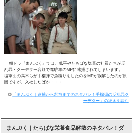
朝ドラ『まんぷく』では、萬平やたちばな塩業の社員たちが反
乱罪・クーデター容疑で進駐軍のMPに逮捕されてしまいます。
塩軍団の高木らが手榴弾で魚獲りをしたのをMPが誤解したのが原
因ですが、入社したばか・・・
「まんぷく｜逮捕から釈放までのネタバレ！手榴弾の反乱罪ク
ーデター」の続きを読む
まんぷく｜たちばな栄養食品解散のネタバレ！ダ