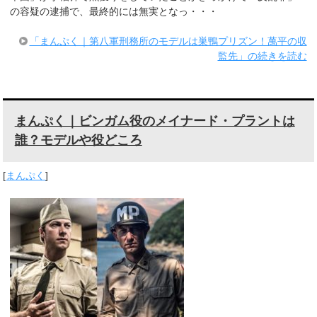
の容疑の逮捕で、最終的には無実となっ・・・
「まんぷく｜第八軍刑務所のモデルは巣鴨プリズン！萬平の収
監先」の続きを読む
まんぷく｜ビンガム役のメイナード・プラントは
誰？モデルや役どころ
[
まんぷく
]