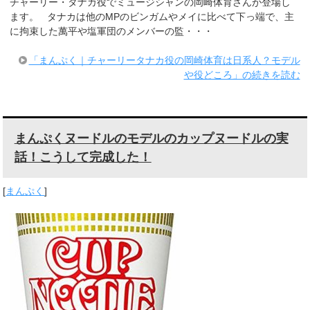
チャーリー・タナカ役でミュージシャンの岡崎体育さんが登場し
ます。 タナカは他のMPのビンガムやメイに比べて下っ端で、主
に拘束した萬平や塩軍団のメンバーの監・・・
「まんぷく｜チャーリータナカ役の岡崎体育は日系人？モデル
や役どころ」の続きを読む
まんぷくヌードルのモデルのカップヌードルの実
話！こうして完成した！
[
まんぷく
]