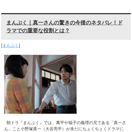
まんぷく｜真一さんの驚きの今後のネタバレ！ド
ラマでの重要な役割とは？
[
まんぷく
]
朝ドラ『まんぷく』では、萬平や福子の義理の兄である「真一さ
ん」こと小野塚真一（大谷亮平）が未だにちょくちょくドラマに