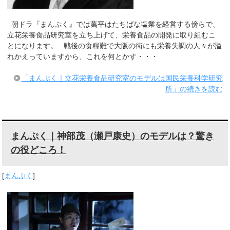
朝ドラ『まんぷく』では萬平はたちばな塩業を経営する傍らで、
立花栄養食品研究室を立ち上げて、栄養食品の開発に取り組むこ
とになります。 戦後の食糧難で大阪の街にも栄養失調の人々が溢
れかえっていますから、これを何とかす・・・
「まんぷく｜立花栄養食品研究室のモデルは国民栄養科学研究
所」の続きを読む
まんぷく｜神部茂（瀬戸康史）のモデルは？驚き
の役どころ！
[
まんぷく
]