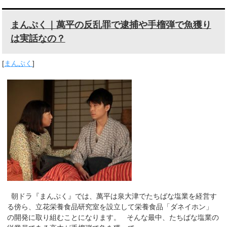
まんぷく｜萬平の反乱罪で逮捕や手榴弾で魚獲り
は実話なの？
[
まんぷく
]
朝ドラ『まんぷく』では、萬平は泉大津でたちばな塩業を経営す
る傍ら、立花栄養食品研究室を設立して栄養食品「ダネイホン」
の開発に取り組むことになります。 そんな最中、たちばな塩業の