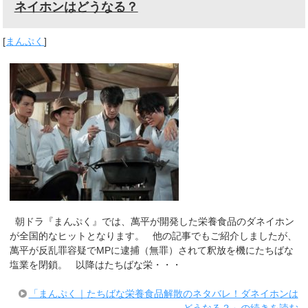
ネイホンはどうなる？
[
まんぷく
]
朝ドラ『まんぷく』では、萬平が開発した栄養食品のダネイホン
が全国的なヒットとなります。 他の記事でもご紹介しましたが、
萬平が反乱罪容疑でMPに逮捕（無罪）されて釈放を機にたちばな
塩業を閉鎖。 以降はたちばな栄・・・
「まんぷく｜たちばな栄養食品解散のネタバレ！ダネイホンは
どうなる？」の続きを読む