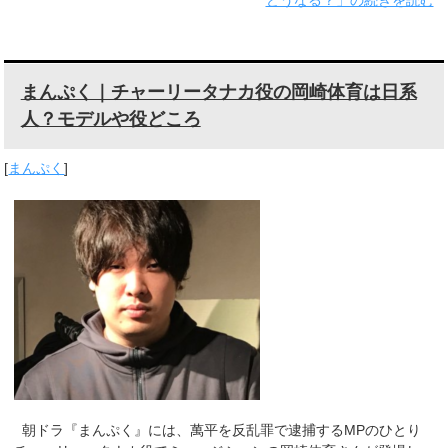
まんぷく｜チャーリータナカ役の岡崎体育は日系
人？モデルや役どころ
[
まんぷく
]
朝ドラ『まんぷく』には、萬平を反乱罪で逮捕するMPのひとり