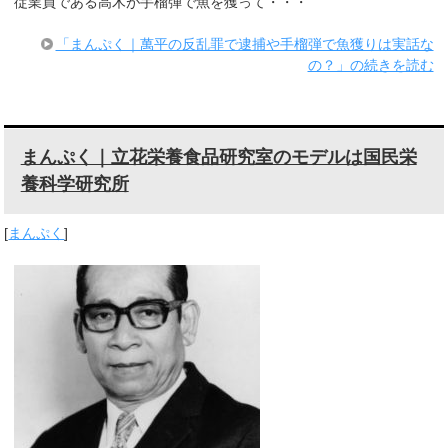
従業員である高木が手榴弾で魚を獲って・・・
「まんぷく｜萬平の反乱罪で逮捕や手榴弾で魚獲りは実話な
の？」の続きを読む
まんぷく｜立花栄養食品研究室のモデルは国民栄
養科学研究所
[
まんぷく
]