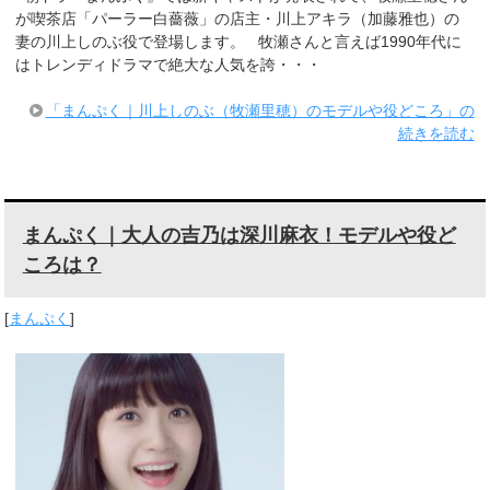
が喫茶店「パーラー白薔薇」の店主・川上アキラ（加藤雅也）の
妻の川上しのぶ役で登場します。 牧瀬さんと言えば1990年代に
はトレンディドラマで絶大な人気を誇・・・
「まんぷく｜川上しのぶ（牧瀬里穂）のモデルや役どころ」の
続きを読む
まんぷく｜大人の吉乃は深川麻衣！モデルや役ど
ころは？
[
まんぷく
]