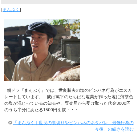
[
まんぷく
]
朝ドラ『まんぷく』では、世良勝夫の塩のピンハネ行為がエスカ
レートしています。 彼は萬平のたちばな塩業が作った塩に薄茶色
の塩が混じっているの知るや、専売局から受け取った代金3000円
のうち半分にあたる1500円を抜・・・
「まんぷく｜世良の裏切りやピンハネのネタバレ！最低行為の
今後」の続きを読む