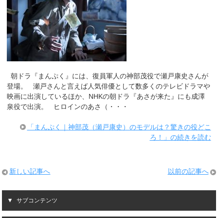
朝ドラ『まんぷく』には、復員軍人の神部茂役で瀬戸康史さんが
登場。 瀬戸さんと言えば人気俳優として数多くのテレビドラマや
映画に出演しているほか、NHKの朝ドラ『あさが来た』にも成澤
泉役で出演。 ヒロインのあさ（・・・
「まんぷく｜神部茂（瀬戸康史）のモデルは？驚きの役どこ
ろ！」の続きを読む
新しい記事へ
以前の記事へ
サブコンテンツ