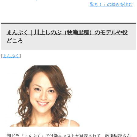
驚き！」の続きを読む
まんぷく｜川上しのぶ（牧瀬里穂）のモデルや役
どころ
[
まんぷく
]
朝ドラ『まんぷく』では新キャストが発表されて、牧瀬里穂さん