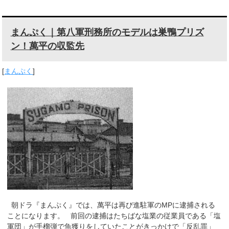
まんぷく｜第八軍刑務所のモデルは巣鴨プリズ
ン！萬平の収監先
[
まんぷく
]
朝ドラ『まんぷく』では、萬平は再び進駐軍のMPに逮捕される
ことになります。 前回の逮捕はたちばな塩業の従業員である「塩
軍団」が手榴弾で魚獲りをしていたことがきっかけで「反乱罪」