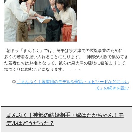
朝ドラ『まんぷく』では、萬平は泉大津での製塩事業のために、
多くの若者を雇い入れることになります。 神部が大阪で集めてき
た若者たちは14名となって、彼らは泉大津の建物に寝泊まりして
塩づくりに励むことになります。 ・・・
「まんぷく｜塩軍団のモデルや実話・エピソードなどについ
て」の続きを読む
まんぷく｜神部の結婚相手・嫁はたかちゃん！モ
デルはどうだった？