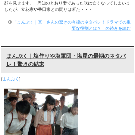
顔を見せます。 周知のとおり妻であった咲は亡くなってしまいま
したが、立花家や香田家との関りは断た・・・
「まんぷく｜真一さんの驚きの今後のネタバレ！ドラマでの重
要な役割とは？」の続きを読む
まんぷく｜塩作りや塩軍団・塩屋の最期のネタバ
レ！驚きの結末
[
まんぷく
]