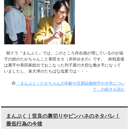
朝ドラ『まんぷく』では、このところ存在感が増しているのが福
子の姪のたかちゃんこと香田タカ（岸井ゆきの）です。 終戦直後
は萬平や香田家総出でおこなった判子屋の大切な働き手になって
いましたし、泉大津のたちばな塩業では・・・
「まんぷく｜たかちゃんの年齢や旦那結婚相手や大学につい
て」の続きを読む
まんぷく｜世良の裏切りやピンハネのネタバレ！
最低行為の今後