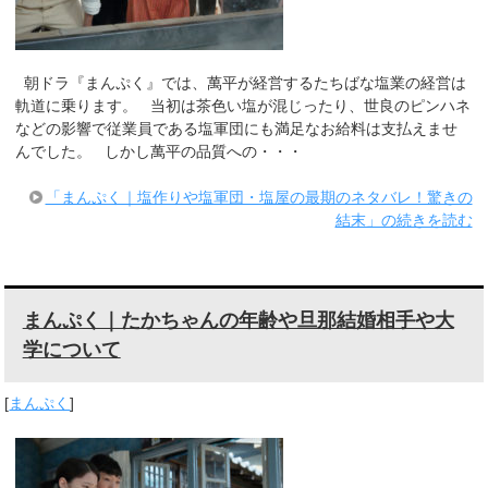
朝ドラ『まんぷく』では、萬平が経営するたちばな塩業の経営は
軌道に乗ります。 当初は茶色い塩が混じったり、世良のピンハネ
などの影響で従業員である塩軍団にも満足なお給料は支払えませ
んでした。 しかし萬平の品質への・・・
「まんぷく｜塩作りや塩軍団・塩屋の最期のネタバレ！驚きの
結末」の続きを読む
まんぷく｜たかちゃんの年齢や旦那結婚相手や大
学について
[
まんぷく
]